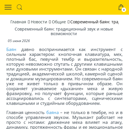
0
Главная
Новости
Общие
Современный баян: традици
Современный баян: традиционный звук и новые
возможности
05 июня 2026
Баян
давно воспринимается как инструмент с
сильным характером: кнопочная клавиатура, мех,
плотный бас, певучий тембр и выразительность,
которую невозможно спутать с другими клавишными
или духовыми инструментами. Он связан с народной
традицией, академической школой, камерной сценой
и домашним музицированием. Но современный баян
уже не живет только в привычном образе. Он
сохраняет узнаваемое «дыхание» меха и живую
фразировку, но получает функции, которые раньше
ассоциировались с синтезаторами, сценическими
клавишными и студийным оборудованием.
Главная ценность
баяна
– не только в тембре, но и в
способе управления звуком. Музыкант работает не
просто с нотами: движение меха влияет на атаку,
динамику, протяженность фразы и ее эмоциональное