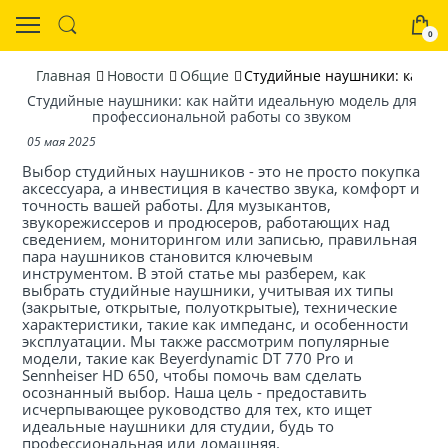
0
Главная
Новости
Общие
Студийные наушники: как на
Студийные наушники: как найти идеальную модель для
профессиональной работы со звуком
05 мая 2025
Выбор
студийных наушников
- это не просто покупка
аксессуара, а инвестиция в качество звука, комфорт и
точность вашей работы. Для музыкантов,
звукорежиссеров и продюсеров, работающих над
сведением, мониторингом или записью, правильная
пара наушников становится ключевым
инструментом. В этой статье мы разберем, как
выбрать студийные наушники, учитывая их типы
(закрытые, открытые, полуоткрытые), технические
характеристики, такие как импеданс, и особенности
эксплуатации. Мы также рассмотрим популярные
модели, такие как Beyerdynamic DT 770 Pro и
Sennheiser HD 650, чтобы помочь вам сделать
осознанный выбор. Наша цель - предоставить
исчерпывающее руководство для тех, кто ищет
идеальные наушники для студии, будь то
профессиональная или домашняя.